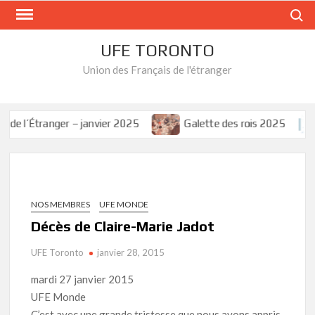
Skip
Search
to
content
UFE TORONTO
Union des Français de l'étranger
e l’Étranger – janvier 2025
Galette des rois 2025
NOS MEMBRES
UFE MONDE
Décès de Claire-Marie Jadot
UFE Toronto
janvier 28, 2015
mardi 27 janvier 2015
UFE Monde
C’est avec une grande tristesse que nous avons appris