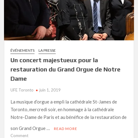
ÉVÉNEMENTS
LA PRESSE
Un concert majestueux pour la
restauration du Grand Orgue de Notre
Dame
UFE Toronto
juin 1, 2019
La musique d’orgue a empli la cathédrale St-James de
Toronto, mercredi soir, en hommage à la cathédrale
Notre-Dame de Paris et au bénéfice de la restauration de
son Grand Orgue …
READ MORE
on
Comment