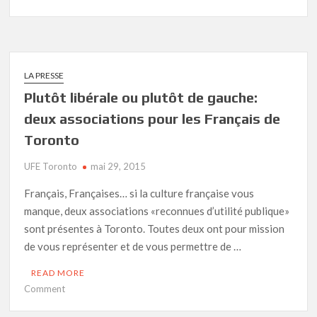
Un
concert
majestueux
pour
la
LA PRESSE
restauration
Plutôt libérale ou plutôt de gauche:
du
deux associations pour les Français de
Grand
Orgue
Toronto
de
Notre
UFE Toronto
mai 29, 2015
Dame
Français, Françaises… si la culture française vous
manque, deux associations «reconnues d’utilité publique»
sont présentes à Toronto. Toutes deux ont pour mission
de vous représenter et de vous permettre de …
READ MORE
on
Comment
Plutôt