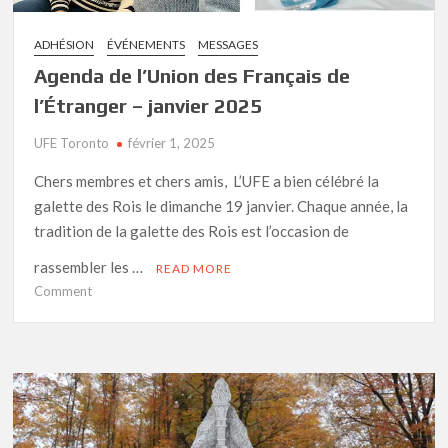
ADHÉSION
ÉVÉNEMENTS
MESSAGES
Agenda de l’Union des Français de
l’Étranger – janvier 2025
UFE Toronto
février 1, 2025
Chers membres et chers amis, L’UFE a bien célébré la
galette des Rois le dimanche 19 janvier. Chaque année, la
tradition de la galette des Rois est l’occasion de
rassembler les …
READ MORE
on
Comment
Agenda
de
l’Union
des
Français
de
l’Étranger