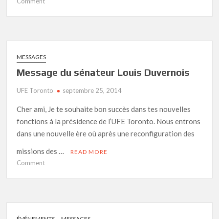
on
Comment
Appel
aux
dons
–
Projet
MESSAGES
AMICITIA
Message du sénateur Louis Duvernois
UFE Toronto
septembre 25, 2014
Cher ami, Je te souhaite bon succès dans tes nouvelles
fonctions à la présidence de l’UFE Toronto. Nous entrons
dans une nouvelle ère où après une reconfiguration des
missions des …
READ MORE
on
Comment
Message
du
sénateur
Louis
Duvernois
ÉVÉNEMENTS
MESSAGES